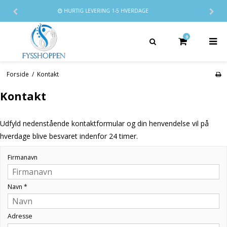
G LEVERING
1-5 HVERDAGE
14 DAGES
0
Forside
/
Kontakt
Kontakt
Udfyld nedenstående kontaktformular og din henvendelse vil på
hverdage blive besvaret indenfor 24 timer.
Firmanavn
Navn
*
Adresse