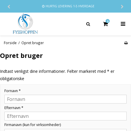
HURTIG LEVERING
1-5 HVERDAGE
0
Forside
/
Opret bruger
Opret bruger
Indtast venligst dine informationer. Felter markeret med * er
obligatoriske
Fornavn
*
Efternavn
*
Firmanavn (kun for virksomheder)