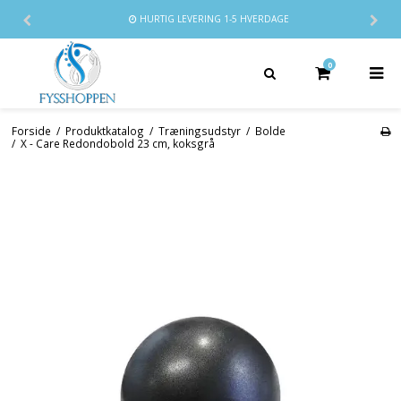
HURTIG LEVERING
1-5 HVERDAGE
0
Forside
/
Produktkatalog
/
Træningsudstyr
/
Bolde
/
X - Care Redondobold 23 cm, koksgrå