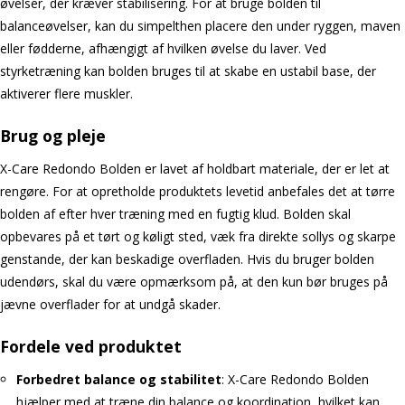
øvelser, der kræver stabilisering. For at bruge bolden til
balanceøvelser, kan du simpelthen placere den under ryggen, maven
eller fødderne, afhængigt af hvilken øvelse du laver. Ved
styrketræning kan bolden bruges til at skabe en ustabil base, der
aktiverer flere muskler.
Brug og pleje
X-Care Redondo Bolden er lavet af holdbart materiale, der er let at
rengøre. For at opretholde produktets levetid anbefales det at tørre
bolden af efter hver træning med en fugtig klud. Bolden skal
opbevares på et tørt og køligt sted, væk fra direkte sollys og skarpe
genstande, der kan beskadige overfladen. Hvis du bruger bolden
udendørs, skal du være opmærksom på, at den kun bør bruges på
jævne overflader for at undgå skader.
Fordele ved produktet
Forbedret balance og stabilitet
: X-Care Redondo Bolden
hjælper med at træne din balance og koordination, hvilket kan