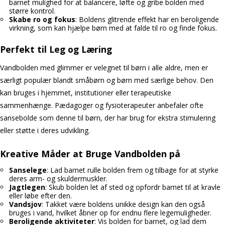
barnet mulighed for at balancere, løfte og gribe bolden med
større kontrol.
Skabe ro og fokus
: Boldens glitrende effekt har en beroligende
virkning, som kan hjælpe børn med at falde til ro og finde fokus.
Perfekt til Leg og Læring
Vandbolden med glimmer er velegnet til børn i alle aldre, men er
særligt populær blandt småbørn og børn med særlige behov. Den
kan bruges i hjemmet, institutioner eller terapeutiske
sammenhænge. Pædagoger og fysioterapeuter anbefaler ofte
sansebolde som denne til børn, der har brug for ekstra stimulering
eller støtte i deres udvikling.
Kreative Måder at Bruge Vandbolden på
Sanselege
: Lad barnet rulle bolden frem og tilbage for at styrke
deres arm- og skuldermuskler.
Jagtlegen
: Skub bolden let af sted og opfordr barnet til at kravle
eller løbe efter den.
Vandsjov
: Takket være boldens unikke design kan den også
bruges i vand, hvilket åbner op for endnu flere legemuligheder.
Beroligende aktiviteter
: Vis bolden for barnet, og lad dem