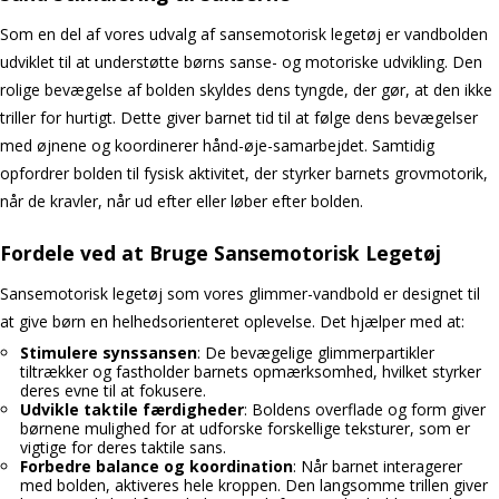
Som en del af vores udvalg af sansemotorisk legetøj er vandbolden
udviklet til at understøtte børns sanse- og motoriske udvikling. Den
rolige bevægelse af bolden skyldes dens tyngde, der gør, at den ikke
triller for hurtigt. Dette giver barnet tid til at følge dens bevægelser
med øjnene og koordinerer hånd-øje-samarbejdet. Samtidig
opfordrer bolden til fysisk aktivitet, der styrker barnets grovmotorik,
når de kravler, når ud efter eller løber efter bolden.
Fordele ved at Bruge Sansemotorisk Legetøj
Sansemotorisk legetøj som vores glimmer-vandbold er designet til
at give børn en helhedsorienteret oplevelse. Det hjælper med at:
Stimulere synssansen
: De bevægelige glimmerpartikler
tiltrækker og fastholder barnets opmærksomhed, hvilket styrker
deres evne til at fokusere.
Udvikle taktile færdigheder
: Boldens overflade og form giver
børnene mulighed for at udforske forskellige teksturer, som er
vigtige for deres taktile sans.
Forbedre balance og koordination
: Når barnet interagerer
med bolden, aktiveres hele kroppen. Den langsomme trillen giver