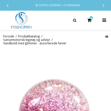
HURTIG LEVERING
1-5 HVERDAGE
0
Forside
/
Produktkatalog
/
Sansemotorisk legetøj og udstyr
/
Vandbold med glimmer - assorterede farver