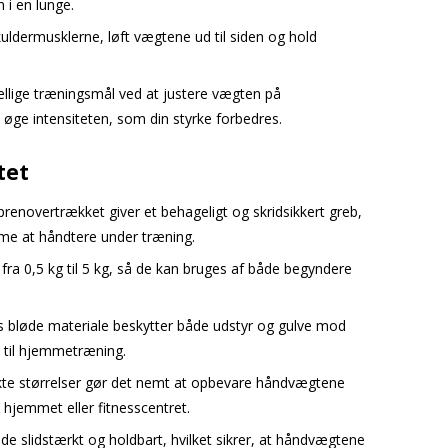
 i en lunge.
kuldermusklerne, løft vægtene ud til siden og hold
kellige træningsmål ved at justere vægten på
øge intensiteten, som din styrke forbedres.
tet
prenovertrækket giver et behageligt og skridsikkert greb,
e at håndtere under træning.
ra 0,5 kg til 5 kg, så de kan bruges af både begyndere
s bløde materiale beskytter både udstyr og gulve mod
e til hjemmetræning.
te størrelser gør det nemt at opbevare håndvægtene
 hjemmet eller fitnesscentret.
de slidstærkt og holdbart, hvilket sikrer, at håndvægtene