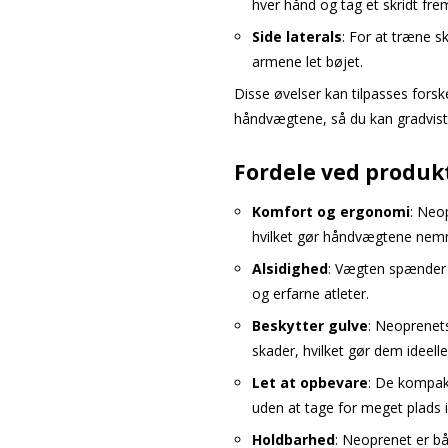
hver hånd og tag et skridt frem
Side laterals
: For at træne s
armene let bøjet.
Disse øvelser kan tilpasses fors
håndvægtene, så du kan gradvist 
Fordele ved produk
Komfort og ergonomi
: Neo
hvilket gør håndvægtene nemm
Alsidighed
: Vægten spænder f
og erfarne atleter.
Beskytter gulve
: Neoprenet
skader, hvilket gør dem ideell
Let at opbevare
: De kompak
uden at tage for meget plads i
Holdbarhed
: Neoprenet er bå