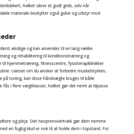
idsikkert, hvilket sikrer et godt greb, selv når
 bløde materiale beskytter også gulve og udstyr mod
heder
erst alsidige og kan anvendes til en lang række
æning og rehabilitering til konditionstræning og
e til hjemmetræning, fitnesscentre, fysioterapiklinikker
rutine. Uanset om du ønsker at forbedre muskelstyrken,
e på toning, kan disse håndvægte bruges til både
 fås i flere vægtklasser, hvilket gør det nemt at tilpasse
åndtere og pleje. Det neoprenovertræk gør dem nemme
med en fugtig klud er nok til at holde dem i topstand. For