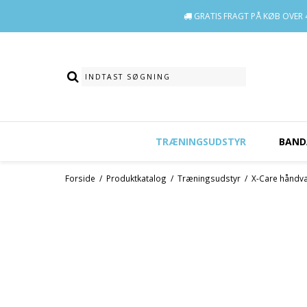
GRATIS FRAGT
PÅ KØB OVER 4
TRÆNINGSUDSTYR
BAND
Forside
/
Produktkatalog
/
Træningsudstyr
/
X-Care håndv