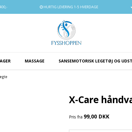
00,-
HURTIG LEVERING
1-5 HVERDAGE
AGER
MASSAGE
SANSEMOTORISK LEGETØJ OG UDS
ægte
X-Care håndv
99,00 DKK
Pris fra