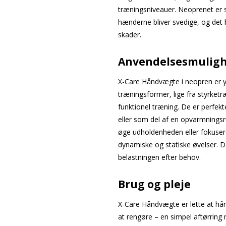
træningsniveauer. Neoprenet er skr
hænderne bliver svedige, og det
skader.
Anvendelsesmulig
X-Care Håndvægte i neopren er yd
træningsformer, lige fra styrketr
funktionel træning. De er perfekt
eller som del af en opvarmnings
øge udholdenheden eller fokuser
dynamiske og statiske øvelser. De
belastningen efter behov.
Brug og pleje
X-Care Håndvægte er lette at h
at rengøre – en simpel aftørring 