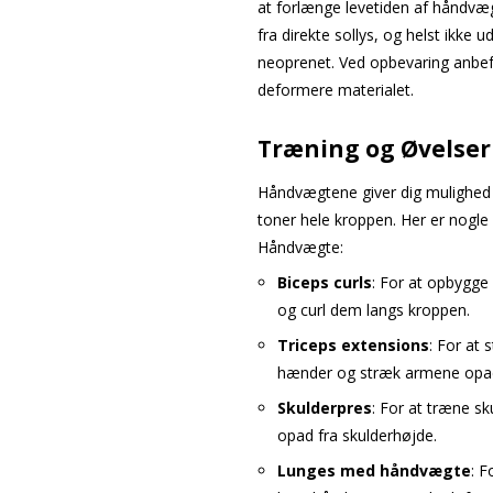
at forlænge levetiden af håndvæg
fra direkte sollys, og helst ikk
neoprenet. Ved opbevaring anbefal
deformere materialet.
Træning og Øvelser
Håndvægtene giver dig mulighed fo
toner hele kroppen. Her er nogl
Håndvægte:
Biceps curls
: For at opbygge
og curl dem langs kroppen.
Triceps extensions
: For at
hænder og stræk armene opa
Skulderpres
: For at træne s
opad fra skulderhøjde.
Lunges med håndvægte
: F