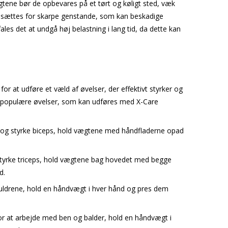
tene bør de opbevares på et tørt og køligt sted, væk
e udsættes for skarpe genstande, som kan beskadige
es det at undgå høj belastning i lang tid, da dette kan
r at udføre et væld af øvelser, der effektivt styrker og
e populære øvelser, som kan udføres med X-Care
 og styrke biceps, hold vægtene med håndfladerne opad
 styrke triceps, hold vægtene bag hovedet med begge
d.
kuldrene, hold en håndvægt i hver hånd og pres dem
or at arbejde med ben og balder, hold en håndvægt i