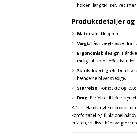
holder i lang tid, selv ved inten
Produktdetaljer og 
Materiale
: Neopren
Vægt
: Fås i vægtklasser fra 0,
Ergonomisk design
: Håndvæ
muligt at træne effektivt uden
Skridsikkert greb
: Den blød
hænderne bliver svedige.
Størrelse
: Kompakte og lette
Brug
: Perfekte til både styrke
X-Care Håndvægte i neopren er en
komfortabel og funktionel håndvæ
erfaren, vil disse håndvægte være 