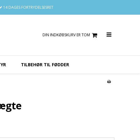
14 DAGES
FORTRYDELSESRET
DIN INDKØBSKURV ER TOM
TYR
TILBEHØR TIL FØDDER
ægte