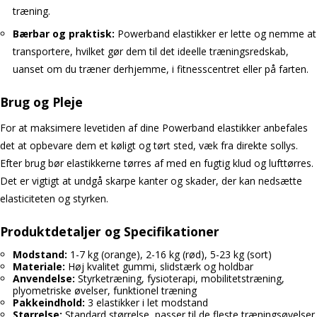
træning.
Bærbar og praktisk:
Powerband elastikker er lette og nemme at
transportere, hvilket gør dem til det ideelle træningsredskab,
uanset om du træner derhjemme, i fitnesscentret eller på farten.
Brug og Pleje
For at maksimere levetiden af dine Powerband elastikker anbefales
det at opbevare dem et køligt og tørt sted, væk fra direkte sollys.
Efter brug bør elastikkerne tørres af med en fugtig klud og lufttørres.
Det er vigtigt at undgå skarpe kanter og skader, der kan nedsætte
elasticiteten og styrken.
Produktdetaljer og Specifikationer
Modstand:
1-7 kg (orange), 2-16 kg (rød), 5-23 kg (sort)
Materiale:
Høj kvalitet gummi, slidstærk og holdbar
Anvendelse:
Styrketræning, fysioterapi, mobilitetstræning,
plyometriske øvelser, funktionel træning
Pakkeindhold:
3 elastikker i let modstand
Størrelse:
Standard størrelse, passer til de fleste træningsøvelser