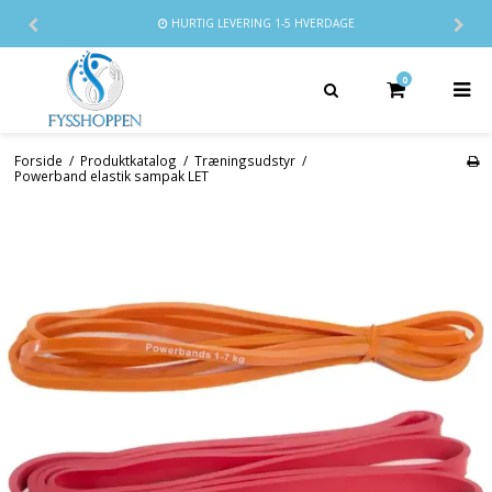
HURTIG LEVERING
1-5 HVERDAGE
0
Forside
/
Produktkatalog
/
Træningsudstyr
/
Powerband elastik sampak LET