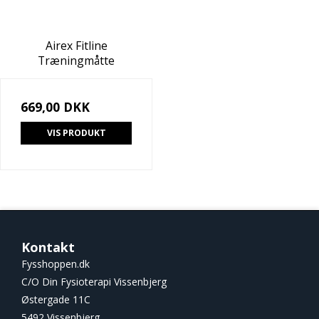
Airex Fitline
Træningmåtte
669,00 DKK
VIS PRODUKT
Kontakt
Fysshoppen.dk
C/O Din Fysioterapi Vissenbjerg
Østergade 11C
5492 Vissenbjerg