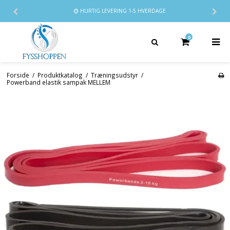
HURTIG LEVERING
1-5 HVERDAGE
0
Forside
/
Produktkatalog
/
Træningsudstyr
/
Powerband elastik sampak MELLEM