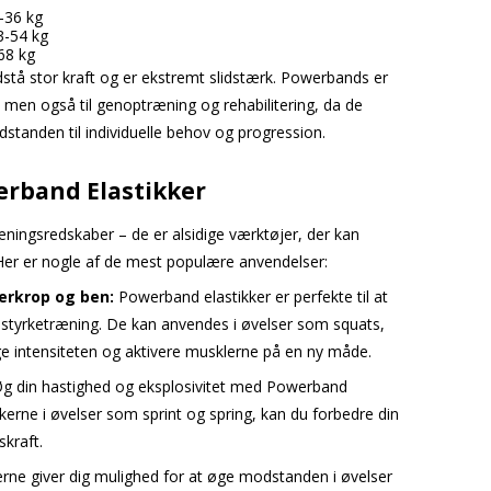
-36 kg
3-54 kg
68 kg
odstå stor kraft og er ekstremt slidstærk. Powerbands er
g, men også til genoptræning og rehabilitering, da de
dstanden til individuelle behov og progression.
erband Elastikker
ningsredskaber – de er alsidige værktøjer, der kan
 Her er nogle af de mest populære anvendelser:
erkrop og ben:
Powerband elastikker er perfekte til at
 styrketræning. De kan anvendes i øvelser som squats,
e intensiteten og aktivere musklerne på en ny måde.
g din hastighed og eksplosivitet med Powerband
kkerne i øvelser som sprint og spring, kan du forbedre din
kraft.
erne giver dig mulighed for at øge modstanden i øvelser