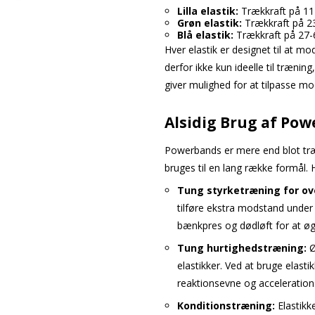
Lilla elastik:
Trækkraft på 11
Grøn elastik:
Trækkraft på 2
Blå elastik:
Trækkraft på 27-
Hver elastik er designet til at m
derfor ikke kun ideelle til trænin
giver mulighed for at tilpasse mo
Alsidig Brug af Pow
Powerbands er mere end blot træ
bruges til en lang række formål.
Tung styrketræning for ov
tilføre ekstra modstand under
bænkpres og dødløft for at øg
Tung hurtighedstræning:
Ø
elastikker. Ved at bruge elasti
reaktionsevne og accelerations
Konditionstræning:
Elastikk