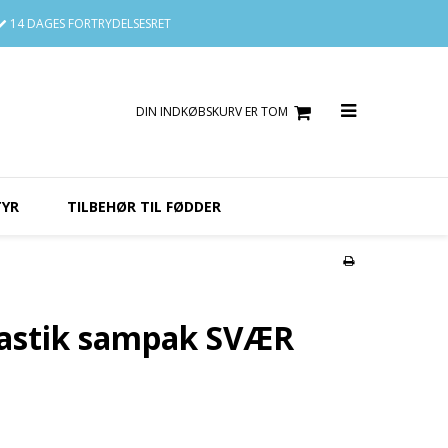
14 DAGES
FORTRYDELSESRET
DIN INDKØBSKURV ER TOM
TYR
TILBEHØR TIL FØDDER
astik sampak SVÆR