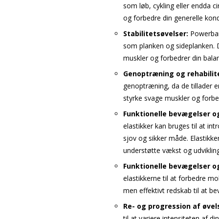
som løb, cykling eller endda 
og forbedre din generelle kond
Stabilitetsøvelser:
Powerbands
som planken og sideplanken. D
muskler og forbedrer din bala
Genoptræning og rehabilite
genoptræning, da de tillader e
styrke svage muskler og forb
Funktionelle bevægelser o
elastikker kan bruges til at in
sjov og sikker måde. Elastikk
understøtte vækst og udvikling
Funktionelle bevægelser og
elastikkerne til at forbedre m
men effektivt redskab til at be
Re- og progression af øvel
til at variere intensiteten af d