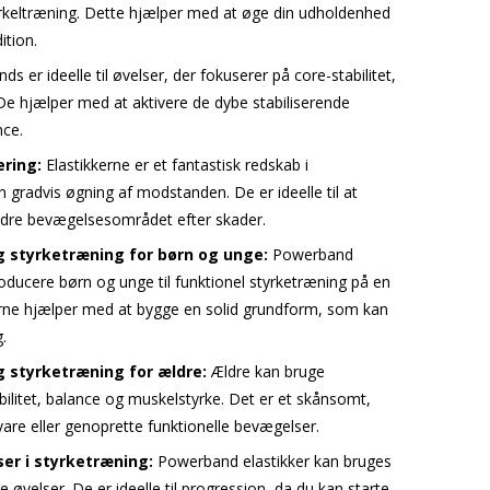
cirkeltræning. Dette hjælper med at øge din udholdenhed
ition.
 er ideelle til øvelser, der fokuserer på core-stabilitet,
e hjælper med at aktivere de dybe stabiliserende
nce.
ring:
Elastikkerne er et fantastisk redskab i
n gradvis øgning af modstanden. De er ideelle til at
edre bevægelsesområdet efter skader.
g styrketræning for børn og unge:
Powerband
troducere børn og unge til funktionel styrketræning på en
erne hjælper med at bygge en solid grundform, som kan
.
 styrketræning for ældre:
Ældre kan bruge
obilitet, balance og muskelstyrke. Det er et skånsomt,
vare eller genoprette funktionelle bevægelser.
ser i styrketræning:
Powerband elastikker kan bruges
ine øvelser. De er ideelle til progression, da du kan starte