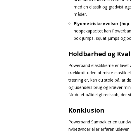
med en elastik og gradvist øg
måder.
Plyometriske øvelser (hop 
hoppekapacitet kan Powerband
box jumps, squat jumps og bo
Holdbarhed og Kval
Powerband elastikkerne er lavet a
trækkraft uden at miste elastik el
træning er, kan du stole på, at di
og udendørs brug og kræver min
får du et pålideligt redskab, der v
Konklusion
Powerband Sampak er en uundværli
nybegynder eller erfaren udøver.