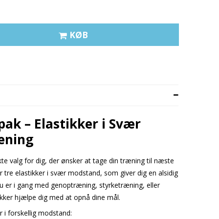
KØB
k – Elastikker i Svær
æning
 valg for dig, der ønsker at tage din træning til næste
tre elastikker i svær modstand, som giver dig en alsidig
u er i gang med genoptræning, styrketræning, eller
tikker hjælpe dig med at opnå dine mål.
r i forskellig modstand: