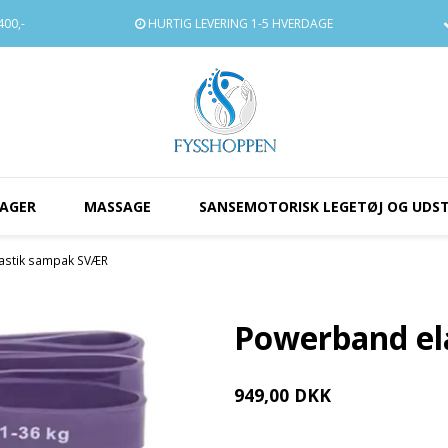
00,-
HURTIG LEVERING
1-5 HVERDAGE
AGER
MASSAGE
SANSEMOTORISK LEGETØJ OG UDS
astik sampak SVÆR
Powerband el
949,00 DKK