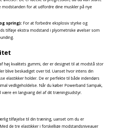
e modstanden for at udfordre dine muskler på nye
og spring):
For at forbedre eksplosiv styrke og
s tilføje ekstra modstand i plyometriske øvelser som
unding.
itet
f høj kvalitets gummi, der er designet til at modstå stor
ler blive beskadiget over tid. Uanset hvor intens din
sse elastikker holder. De er perfekte til både indendørs
imal vedligeholdelse. Når du køber Powerband Sampak,
il være en langvarig del af dit træningsudstyr.
g tilføjelse til din træning, uanset om du er
 Med de tre elastikker i forskellige modstandsniveauer