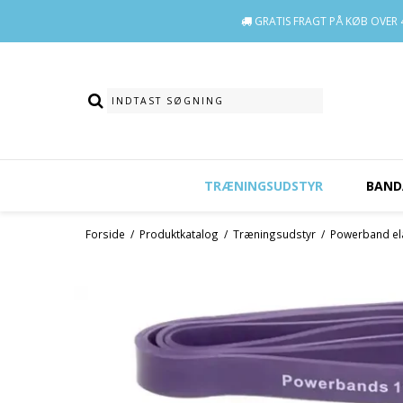
GRATIS FRAGT
PÅ KØB OVER 4
TRÆNINGSUDSTYR
BAND
Forside
/
Produktkatalog
/
Træningsudstyr
/
Powerband el